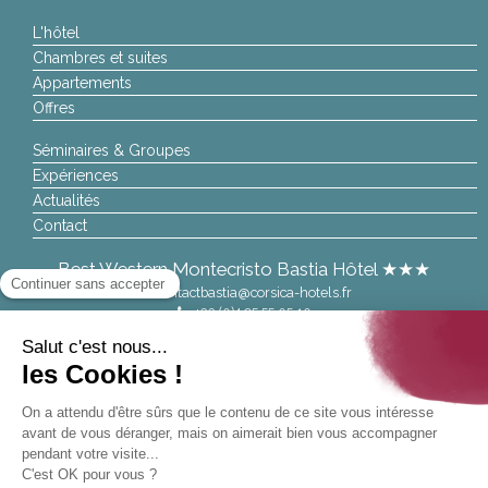
L'hôtel
Chambres et suites
Appartements
Offres
Séminaires & Groupes
Expériences
Actualités
Contact
Best Western Montecristo Bastia Hôtel ★★★
contactbastia@corsica-hotels.fr
+33 (0)4 95 55 05 10
Bestwestern.fr
| The World’s Biggest Hotel Family |
Best Western
Rewards
| Chaque établissement BWH Hotels est
individuellement exploité par un propriétaire indépendant. Each
BWH Hotels property is independently owned and operated.