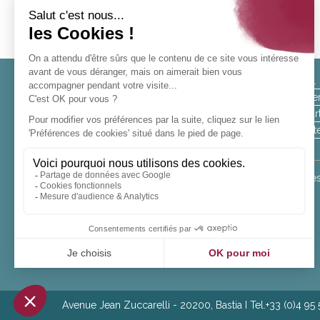
Iscriviti alla nostra newslette
Hotel
Camer
Appar
NE
Offert
APPROFITTO
Bestwestern.fr
| The World’s Biggest Hotel Family |
Bes
Avenue Jean Zuccarelli - 20200, Bastia I Tel.+33 (0)4 95 