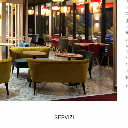
f
C
g
m
R
b
G
d
o
p
m
t
g
SERVIZI