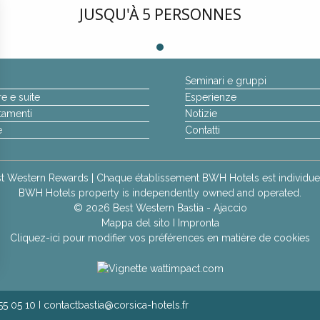
JUSQU'À 5 PERSONNES
Seminari e gruppi
e e suite
Esperienze
tamenti
Notizie
NE
e
Contatti
APPROFITTO
t Western Rewards
| Chaque établissement BWH Hotels est individuel
BWH Hotels property is independently owned and operated.
© 2026 Best Western Bastia - Ajaccio
Mappa del sito
I
Impronta
Cliquez-ici pour modifier vos préférences en matière de cookies
55 05 10 I contactbastia@corsica-hotels.fr