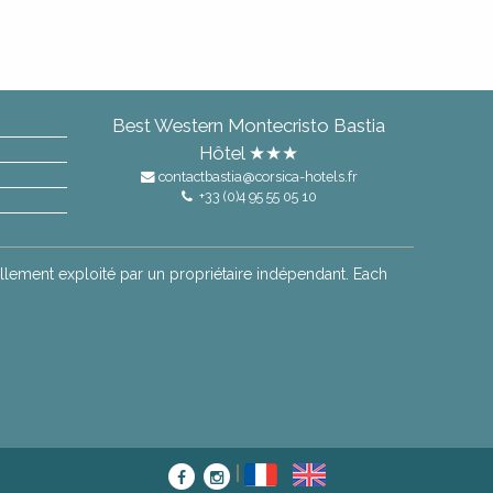
Best Western Montecristo Bastia
Hôtel ★★★
contactbastia@corsica-hotels.fr
NE
+33 (0)4 95 55 05 10
APPROFITTO
lement exploité par un propriétaire indépendant. Each