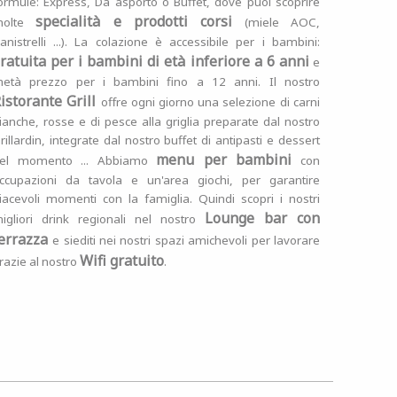
ormule: Express, Da asporto o Buffet, dove puoi scoprire
specialità e prodotti corsi
molte
(miele AOC,
anistrelli ...). La colazione è accessibile per i bambini:
ratuita per i bambini di età inferiore a 6 anni
e
età prezzo per i bambini fino a 12 anni. Il nostro
istorante Grill
offre ogni giorno una selezione di carni
ianche, rosse e di pesce alla griglia preparate dal nostro
rillardin, integrate dal nostro buffet di antipasti e dessert
menu per bambini
el momento ... Abbiamo
con
ccupazioni da tavola e un'area giochi, per garantire
iacevoli momenti con la famiglia. Quindi scopri i nostri
Lounge bar con
igliori drink regionali nel nostro
errazza
e siediti nei nostri spazi amichevoli per lavorare
Wifi gratuito
razie al nostro
.